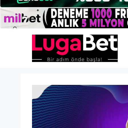
İçeriğe
atla