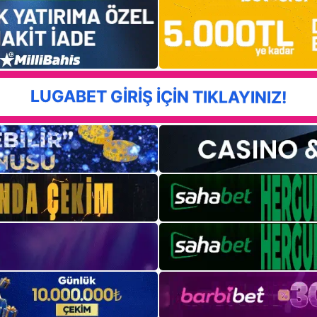
LUGABET GİRİŞ İÇİN TIKLAYINIZ!