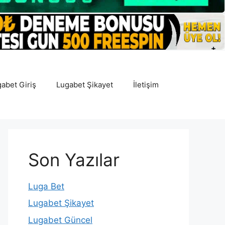
abet Giriş
Lugabet Şikayet
İletişim
Son Yazılar
Luga Bet
Lugabet Şikayet
Lugabet Güncel