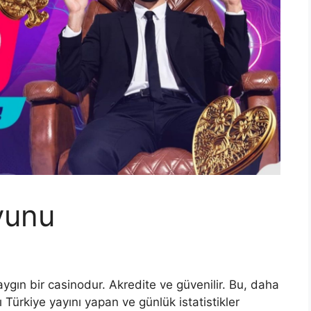
yunu
gın bir casinodur. Akredite ve güvenilir. Bu, daha
 Türkiye yayını yapan ve günlük istatistikler