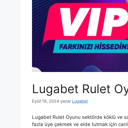
Lugabet Rulet O
Eylül 19, 2024
yazar
Lugabet
Lugabet Rulet Oyunu sektörde köklü ve say
fazla üye çekmek ve elde tutmak için canlı