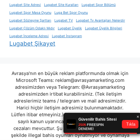
Lugabet Site Adresi
Lugabet Site Kuralları
Lugabet Spor Bölümü
Lugabet Spor Masa Oyunu
Luga Bet Spor Oyunu
Lugabet Sözleşme Şartları
Lugabet TV
Lugabet Tv Avantajları Nelerdir
Lugabet Çözüm Odaklı Mıdır
Lugabet Üyelik
Lugabet Üyelik Bilgileri
Lugabet İnceleme Adresi
Lugabet İnstagram
Lugabet Şikayet
Avrasya'nın en büyük reklam platformunda olmak için
Microsoft Teams:
reklam@avrasyamarketing.com
adresimizden veya Telegram: @Avrasyamarketing
adresimizden irtibat kurabilirsiniz. (Tek iletişim
adreslerimiz teams / telegram ve mail adresimizdir.
Harici hiçbir iletişim adresimiz bulunmamaktadır.
Lütfen itibar etmeyiniz.) Türkiye yasalarına göre 7258
sayılı kanun uyarınca yasa dışı bahis oynamanın
cezaları mevcuttur. Şu an bulunduğunuz site hiç bir
şekilde illegal bahis oyunları oynatmıyor ve oynamaya