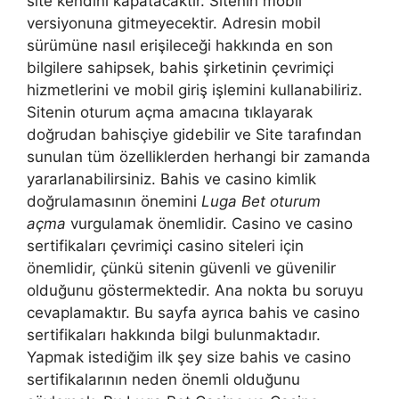
site kendini kapatacaktır. Sitenin mobil
versiyonuna gitmeyecektir. Adresin mobil
sürümüne nasıl erişileceği hakkında en son
bilgilere sahipsek, bahis şirketinin çevrimiçi
hizmetlerini ve mobil giriş işlemini kullanabiliriz.
Sitenin oturum açma amacına tıklayarak
doğrudan bahisçiye gidebilir ve Site tarafından
sunulan tüm özelliklerden herhangi bir zamanda
yararlanabilirsiniz. Bahis ve casino kimlik
doğrulamasının önemini
Luga Bet oturum
açma
vurgulamak önemlidir. Casino ve casino
sertifikaları çevrimiçi casino siteleri için
önemlidir, çünkü sitenin güvenli ve güvenilir
olduğunu göstermektedir. Ana nokta bu soruyu
cevaplamaktır. Bu sayfa ayrıca bahis ve casino
sertifikaları hakkında bilgi bulunmaktadır.
Yapmak istediğim ilk şey size bahis ve casino
sertifikalarının neden önemli olduğunu