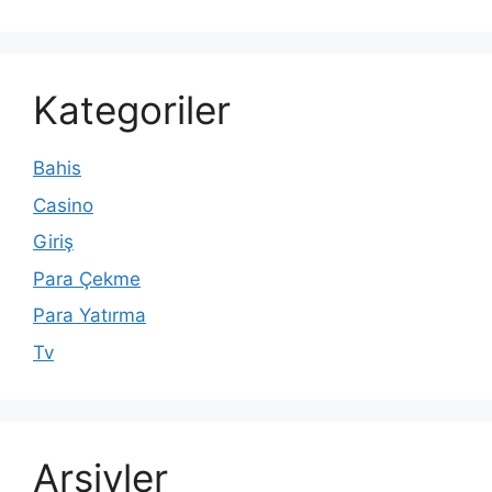
Kategoriler
Bahis
Casino
Giriş
Para Çekme
Para Yatırma
Tv
Arşivler