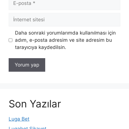
posta
İnternet
sitesi
Daha sonraki yorumlarımda kullanılması için
adım, e-posta adresim ve site adresim bu
tarayıcıya kaydedilsin.
Son Yazılar
Luga Bet
Lugabet Şikayet