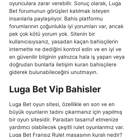
oyunculara zarar verebilir. Sonuç olarak, Luga
Bet forumunun görüşleri katılmak isteyen
insanlarla paylaşılıyor. Bahis platformu
forumlarının çoğunlukla iyi yorumları var, ancak
pek çok kötü yorum yok. Sitenin bir
kullanıcısıysanız, yasadan kaçan bahisçilerin
internette ne dediğini kontrol edin ve en iyi ve
en güvenilir bilginin yalnızca hala iş yapan veya
doğrudan bunlarla iletişim kuran bahisçilere
giderek bulunabileceğini unutmayın.
Luga Bet Vip Bahisler
Luga Bet oyun sitesi, özellikle en son ve en
büyük oyunların tadını çıkarmanız için yapılmış
bir oyun sitesidir. Paradan tasarruf etmenize
yardımcı olabilecek çeşitli rulet oyunlarımız var.
Luga Bet Fransız Rulet masasının kuralı nedir?