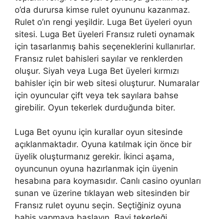
o’da durursa kimse rulet oyununu kazanmaz.
Rulet o’ın rengi yeşildir. Luga Bet üyeleri oyun
sitesi. Luga Bet üyeleri Fransız ruleti oynamak
için tasarlanmış bahis seçeneklerini kullanırlar.
Fransız rulet bahisleri sayılar ve renklerden
oluşur. Siyah veya Luga Bet üyeleri kırmızı
bahisler için bir web sitesi oluşturur. Numaralar
için oyuncular çift veya tek sayılara bahse
girebilir. Oyun tekerlek durduğunda biter.
Luga Bet oyunu için kurallar oyun sitesinde
açıklanmaktadır. Oyuna katılmak için önce bir
üyelik oluşturmanız gerekir. İkinci aşama,
oyuncunun oyuna hazırlanmak için üyenin
hesabına para koymasıdır. Canlı casino oyunları
sunan ve üzerine tıklayan web sitesinden bir
Fransız rulet oyunu seçin. Seçtiğiniz oyuna
bahis yapmaya başlayın. Bayi tekerleği