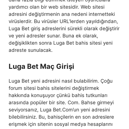
yardımcı olan bir web sitesidir. Web sitesi
adresini değiştirmenin ana nedeni internetteki
virüslerdir. Bu virüsler URL’lerden yayıldığından,
Luga Bet giriş adreslerini sürekli olarak değiştirir
ve yeni adresler sunar. Buna ek olarak,
değişiklikten sonra Luga Bet bahis sitesi yeni
adreste sunulacak.
Luga Bet Maç Girişi
Luga Bet yeni adresini nasıl bulabilirim. Çoğu
forum sitesi bahis sitelerini değiştirmek
hakkında konuşuyor çünkü bahis tutkunları
arasında popüler bir site. Com. Bahse girmeyi
seviyorsanız, Luga Bet.Com’un yeni adresini
bilebilirsiniz. Bu, bahisçilerin en son adreslere
erişmek için sitenin sosyal medya hesaplarını