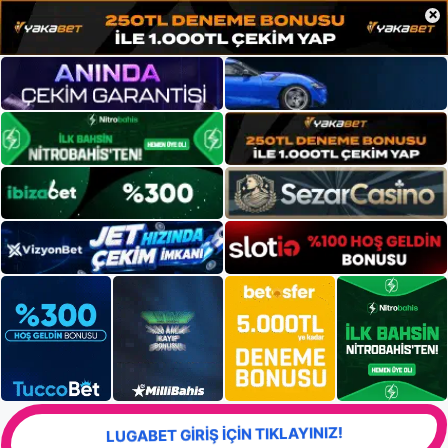
×
LUGABET GİRİŞ İÇİN TIKLAYINIZ!