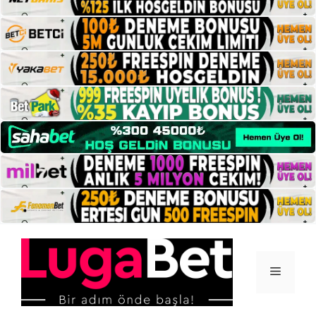
İçeriğe
atla
Menü