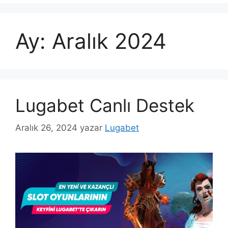
Ay:
Aralık 2024
Lugabet Canlı Destek
Aralık 26, 2024
yazar
Lugabet