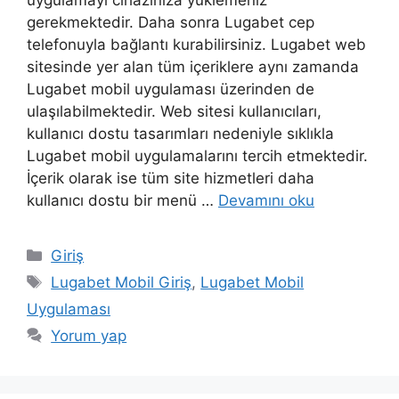
gerekmektedir. Daha sonra Lugabet cep
telefonuyla bağlantı kurabilirsiniz. Lugabet web
sitesinde yer alan tüm içeriklere aynı zamanda
Lugabet mobil uygulaması üzerinden de
ulaşılabilmektedir. Web sitesi kullanıcıları,
kullanıcı dostu tasarımları nedeniyle sıklıkla
Lugabet mobil uygulamalarını tercih etmektedir.
İçerik olarak ise tüm site hizmetleri daha
kullanıcı dostu bir menü …
Devamını oku
Kategoriler
Giriş
Etiketler
Lugabet Mobil Giriş
,
Lugabet Mobil
Uygulaması
Yorum yap