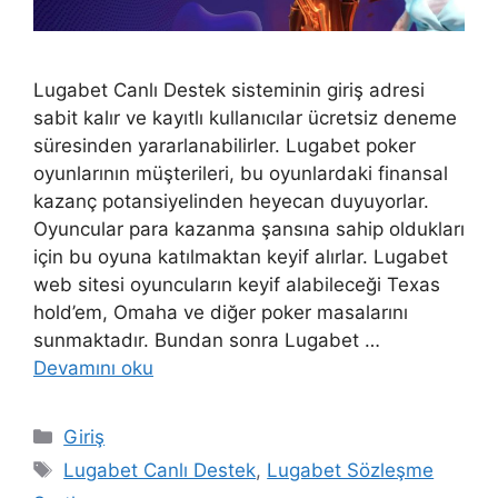
Lugabet Canlı Destek sisteminin giriş adresi
sabit kalır ve kayıtlı kullanıcılar ücretsiz deneme
süresinden yararlanabilirler. Lugabet poker
oyunlarının müşterileri, bu oyunlardaki finansal
kazanç potansiyelinden heyecan duyuyorlar.
Oyuncular para kazanma şansına sahip oldukları
için bu oyuna katılmaktan keyif alırlar. Lugabet
web sitesi oyuncuların keyif alabileceği Texas
hold’em, Omaha ve diğer poker masalarını
sunmaktadır. Bundan sonra Lugabet …
Devamını oku
Kategoriler
Giriş
Etiketler
Lugabet Canlı Destek
,
Lugabet Sözleşme