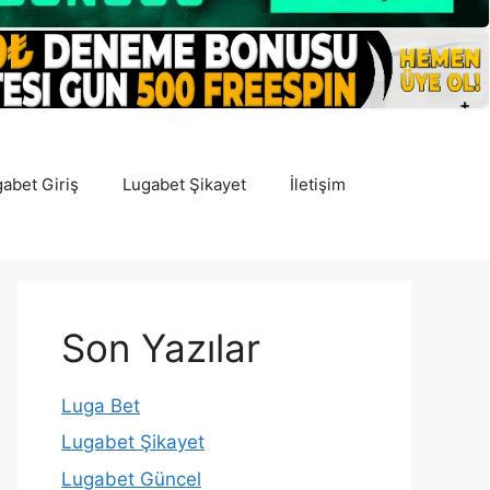
abet Giriş
Lugabet Şikayet
İletişim
Son Yazılar
Luga Bet
Lugabet Şikayet
Lugabet Güncel