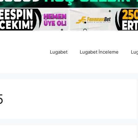
Lugabet
Lugabet İnceleme
Lug
5