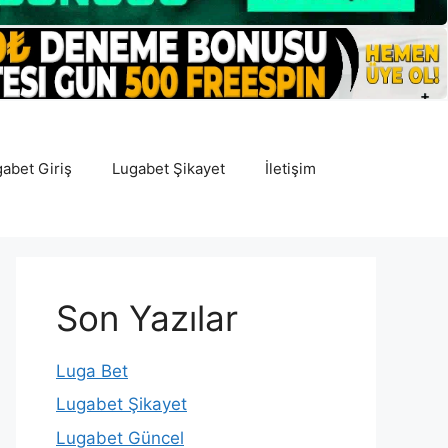
abet Giriş
Lugabet Şikayet
İletişim
Son Yazılar
Luga Bet
Lugabet Şikayet
Lugabet Güncel