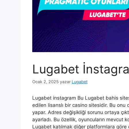
Lugabet İnstagr
Ocak 2, 2025
yazar
Lugabet
Lugabet instagram Bu Lugabet bahis sitesi
edilen lisanslı bir casino sitesidir. Bu onu
yapar. Adres değişikliği sorunu ortaya çıktı
ayarladı. Bu özellik, oyuncuların mevcut 
Lugabet katılmak diğer platformlara göre 