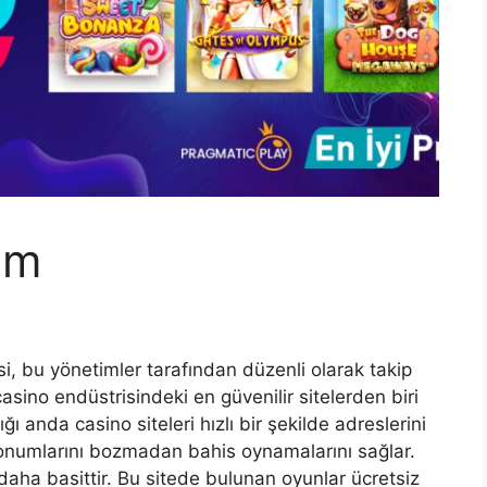
am
, bu yönetimler tarafından düzenli olarak takip
 casino endüstrisindeki en güvenilir sitelerden biri
ğı anda casino siteleri hızlı bir şekilde adreslerini
konumlarını bozmadan bahis oynamalarını sağlar.
daha basittir. Bu sitede bulunan oyunlar ücretsiz