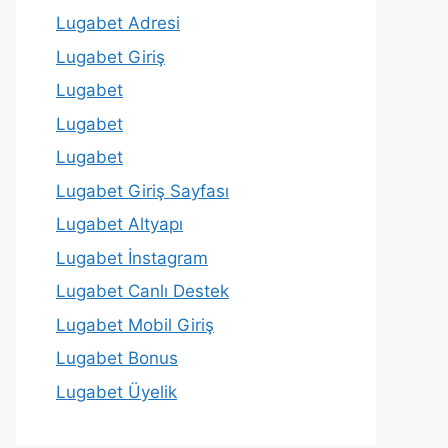
Lugabet Adresi
Lugabet Giriş
Lugabet
Lugabet
Lugabet
Lugabet Giriş Sayfası
Lugabet Altyapı
Lugabet İnstagram
Lugabet Canlı Destek
Lugabet Mobil Giriş
Lugabet Bonus
Lugabet Üyelik