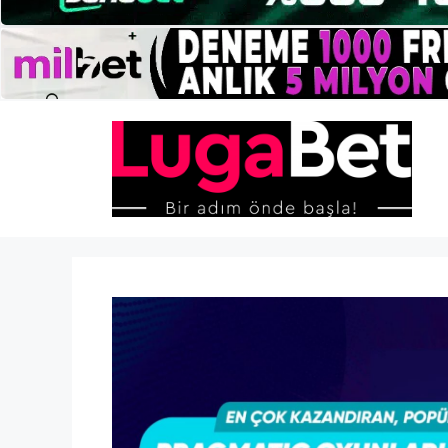
İçeriğe
atla