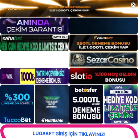
×
LUGABET GİRİŞ İÇİN TIKLAYINIZ!