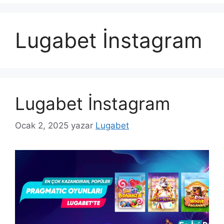
Lugabet İnstagram
Lugabet İnstagram
Ocak 2, 2025
yazar
Lugabet