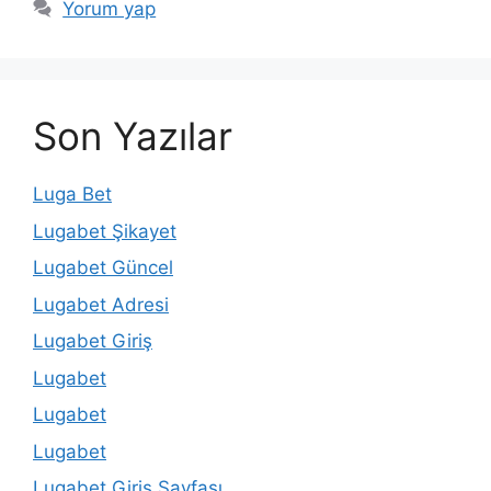
Yorum yap
Son Yazılar
Luga Bet
Lugabet Şikayet
Lugabet Güncel
Lugabet Adresi
Lugabet Giriş
Lugabet
Lugabet
Lugabet
Lugabet Giriş Sayfası