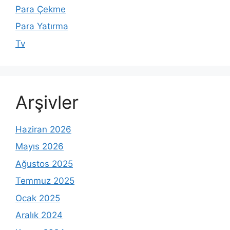
Para Çekme
Para Yatırma
Tv
Arşivler
Haziran 2026
Mayıs 2026
Ağustos 2025
Temmuz 2025
Ocak 2025
Aralık 2024