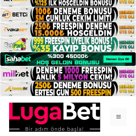
İçeriğe
atla
Menü