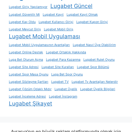
Lugabet Güncel
Lugabet Giriş Yapılamıyor
Lugabet Güvenilir Mi
Lugabet Kayıt
Lugabet Kayıt Olmak
Lugabet Kaç Oldu
Lugabet Kullanıcı Girişi
Lugabet Kupon Girişi
Lugabet Mevcut Giriş
Lugabet Mobil Giriş
Lugabet Mobil Uygulaması
Lugabet Mobil Uygulamasının Avantajları
Lugabet Nasıl Üye Olabilirim
Lugabet Online Destek
Lugabet Ortaklık Hakkında
Luga Bet Oturum Açma
Lugabet Para Kazanma
Lugabet Rulet Oyunu
Lugabet Site Adresi
Lugabet Site Kuralları
Lugabet Spor Bölümü
Lugabet Spor Masa Oyunu
Luga Bet Spor Oyunu
Lugabet Sözleşme Şartları
Lugabet TV
Lugabet Tv Avantajları Nelerdir
Lugabet Çözüm Odaklı Mıdır
Lugabet Üyelik
Lugabet Üyelik Bilgileri
Lugabet İnceleme Adresi
Lugabet İnstagram
Lugabet Şikayet
Avrasya'nın en büyük reklam platformunda olmak için