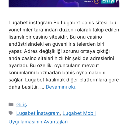
Lugabet instagram Bu Lugabet bahis sitesi, bu
yönetimler tarafından düzenli olarak takip edilen
lisanslı bir casino sitesidir. Bu onu casino
endüstrisindeki en güvenilir sitelerden biri
yapar. Adres değişikliği sorunu ortaya çıktığı
anda casino siteleri hızlı bir şekilde adreslerini
ayarladı. Bu özellik, oyuncuların mevcut
konumlarını bozmadan bahis oynamalarını
sağlar. Lugabet katılmak diğer platformlara göre
daha basittir. …
Devamını oku
Kategoriler
Giriş
Etiketler
Lugabet İnstagram
,
Lugabet Mobil
Uygulamasının Avantajları