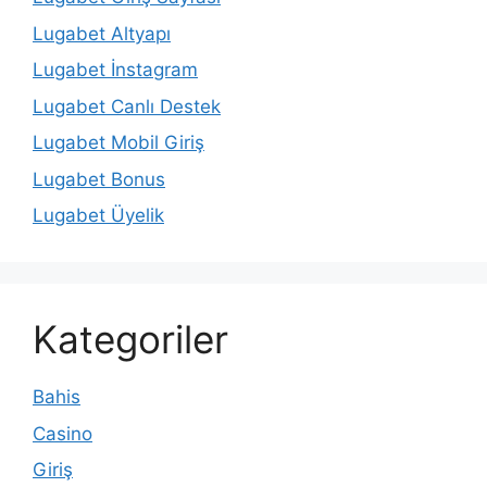
Lugabet Altyapı
Lugabet İnstagram
Lugabet Canlı Destek
Lugabet Mobil Giriş
Lugabet Bonus
Lugabet Üyelik
Kategoriler
Bahis
Casino
Giriş