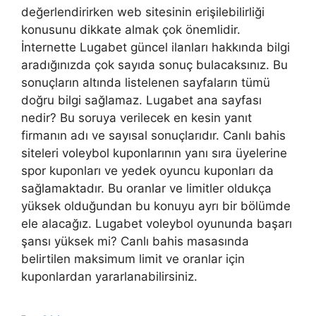
değerlendirirken web sitesinin erişilebilirliği
konusunu dikkate almak çok önemlidir.
İnternette Lugabet güncel ilanları hakkında bilgi
aradığınızda çok sayıda sonuç bulacaksınız. Bu
sonuçların altında listelenen sayfaların tümü
doğru bilgi sağlamaz. Lugabet ana sayfası
nedir? Bu soruya verilecek en kesin yanıt
firmanın adı ve sayısal sonuçlarıdır. Canlı bahis
siteleri voleybol kuponlarının yanı sıra üyelerine
spor kuponları ve yedek oyuncu kuponları da
sağlamaktadır. Bu oranlar ve limitler oldukça
yüksek olduğundan bu konuyu ayrı bir bölümde
ele alacağız. Lugabet voleybol oyununda başarı
şansı yüksek mi? Canlı bahis masasında
belirtilen maksimum limit ve oranlar için
kuponlardan yararlanabilirsiniz.