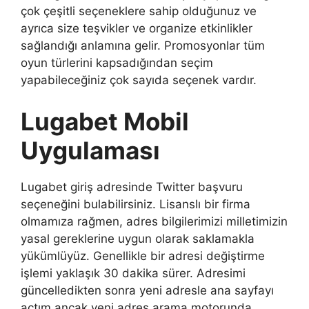
çok çeşitli seçeneklere sahip olduğunuz ve
ayrıca size teşvikler ve organize etkinlikler
sağlandığı anlamına gelir. Promosyonlar tüm
oyun türlerini kapsadığından seçim
yapabileceğiniz çok sayıda seçenek vardır.
Lugabet Mobil
Uygulaması
Lugabet giriş adresinde Twitter başvuru
seçeneğini bulabilirsiniz. Lisanslı bir firma
olmamıza rağmen, adres bilgilerimizi milletimizin
yasal gereklerine uygun olarak saklamakla
yükümlüyüz. Genellikle bir adresi değiştirme
işlemi yaklaşık 30 dakika sürer. Adresimi
güncelledikten sonra yeni adresle ana sayfayı
açtım ancak yeni adres arama motorunda