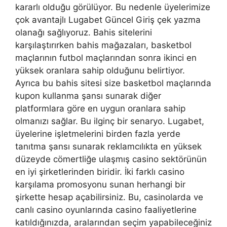
kararlı olduğu görülüyor. Bu nedenle üyelerimize
çok avantajlı Lugabet Güncel Giriş çek yazma
olanağı sağlıyoruz. Bahis sitelerini
karşılaştırırken bahis mağazaları, basketbol
maçlarının futbol maçlarından sonra ikinci en
yüksek oranlara sahip olduğunu belirtiyor.
Ayrıca bu bahis sitesi size basketbol maçlarında
kupon kullanma şansı sunarak diğer
platformlara göre en uygun oranlara sahip
olmanızı sağlar. Bu ilginç bir senaryo. Lugabet,
üyelerine işletmelerini birden fazla yerde
tanıtma şansı sunarak reklamcılıkta en yüksek
düzeyde cömertliğe ulaşmış casino sektörünün
en iyi şirketlerinden biridir. İki farklı casino
karşılama promosyonu sunan herhangi bir
şirkette hesap açabilirsiniz. Bu, casinolarda ve
canlı casino oyunlarında casino faaliyetlerine
katıldığınızda, aralarından seçim yapabileceğiniz