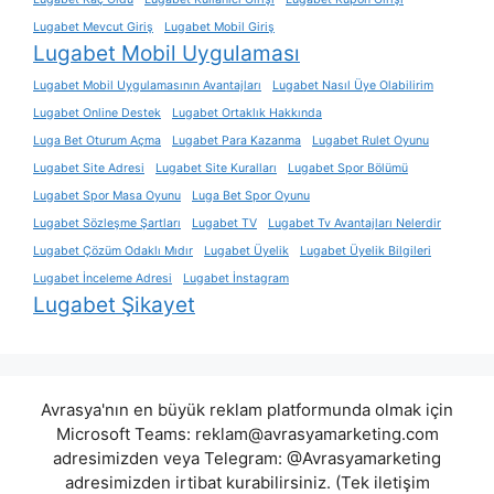
Lugabet Mevcut Giriş
Lugabet Mobil Giriş
Lugabet Mobil Uygulaması
Lugabet Mobil Uygulamasının Avantajları
Lugabet Nasıl Üye Olabilirim
Lugabet Online Destek
Lugabet Ortaklık Hakkında
Luga Bet Oturum Açma
Lugabet Para Kazanma
Lugabet Rulet Oyunu
Lugabet Site Adresi
Lugabet Site Kuralları
Lugabet Spor Bölümü
Lugabet Spor Masa Oyunu
Luga Bet Spor Oyunu
Lugabet Sözleşme Şartları
Lugabet TV
Lugabet Tv Avantajları Nelerdir
Lugabet Çözüm Odaklı Mıdır
Lugabet Üyelik
Lugabet Üyelik Bilgileri
Lugabet İnceleme Adresi
Lugabet İnstagram
Lugabet Şikayet
Avrasya'nın en büyük reklam platformunda olmak için
Microsoft Teams:
reklam@avrasyamarketing.com
adresimizden veya Telegram: @Avrasyamarketing
adresimizden irtibat kurabilirsiniz. (Tek iletişim