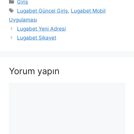
Kategoriler
Giriş
Etiketler
Lugabet Güncel Giriş
,
Lugabet Mobil
Uygulaması
Lugabet Yeni Adresi
Lugabet Şikayet
Yorum yapın
Yorum